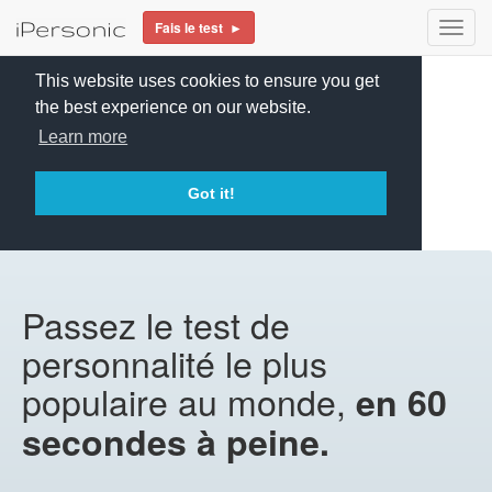
Fais le test ►
Toggl
navig
This website uses cookies to ensure you get
the best experience on our website.
Learn more
Got it!
Passez le test de
personnalité le plus
populaire au monde,
en 60
secondes à peine.