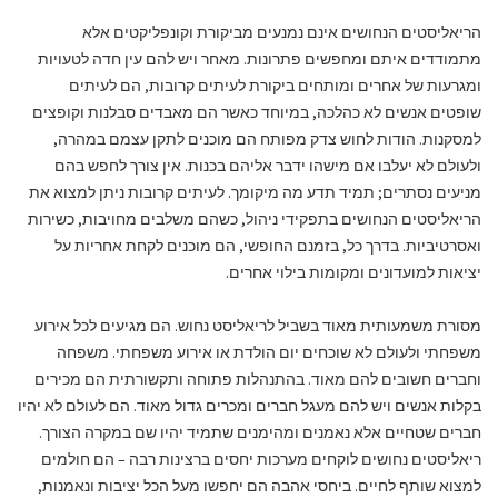
הריאליסטים
הנחושים
אינם
נמנעים
מביקורת
וקונפליקטים
אלא
.
מתמודדים
איתם
ומחפשים
פתרונות
מאחר
ויש
להם
עין
חדה
לטעויות
,
ומגרעות
של
אחרים
ומותחים
ביקורת
לעיתים
קרובות
הם
לעיתים
,
שופטים
אנשים
לא
כהלכה
במיוחד
כאשר
הם
מאבדים
סבלנות
וקופצים
,
.
למסקנות
הודות
לחוש
צדק
מפותח
הם
מוכנים
לתקן
עצמם
במהרה
.
ולעולם
לא
יעלבו
אם
מישהו
ידבר
אליהם
בכנות
אין
צורך
לחפש
בהם
.
;
מניעים
נסתרים
תמיד
תדע
מה
מיקומך
לעיתים
קרובות
ניתן
למצוא
את
,
,
הריאליסטים
הנחושים
בתפקידי
ניהול
כשהם
משלבים
מחויבות
כשירות
,
,
.
ואסרטיביות
בדרך
כל
בזמנם
החופשי
הם
מוכנים
לקחת
אחריות
על
.
יציאות
למועדונים
ומקומות
בילוי
אחרים
.
מסורת
משמעותית
מאוד
בשביל
לריאליסט
נחוש
הם
מגיעים
לכל
אירוע
.
משפחתי
ולעולם
לא
שוכחים
יום
הולדת
או
אירוע
משפחתי
משפחה
.
וחברים
חשובים
להם
מאוד
בהתנהלות
פתוחה
ותקשורתית
הם
מכירים
.
בקלות
אנשים
ויש
להם
מעגל
חברים
ומכרים
גדול
מאוד
הם
לעולם
לא
יהיו
.
חברים
שטחיים
אלא
נאמנים
ומהימנים
שתמיד
יהיו
שם
במקרה
הצורך
–
ריאליסטים
נחושים
לוקחים
מערכות
יחסים
ברצינות
רבה
הם
חולמים
,
.
למצוא
שותף
לחיים
ביחסי
אהבה
הם
יחפשו
מעל
הכל
יציבות
ונאמנות