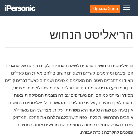
Toggle
התחל במבחן! »
navigation
הריאליסט הנחוש
.
הריאליסטים
הנחושים
אוהבים
לשאת
באחריות
ולקדם
פניהם
של
אתגרים
;
.
הם
יציבים
ומהימנים
קשרים
חיצוניים
חשובים
להם
מאוד
הם
פעילים
.
מאוד
ומתחברים
היטב
הם
מארגנים
מצוינים
ושמחים
כאשר
דברים
קורים
,
;
נכון
ובמדויק
הם
ינהגו
מיד
בחוסר
סבלנות
אם
מישהו
לא
יהיה
מצפוני
.
מסודר
וצייתני
כמוהם
הם
מעדיפים
עבודה
מובנית
המפיקה
תוצאות
.
,
-
נראות
לעין
במהירות
על
פני
תהליכים
וממושכים
לריאליסטים
הנחושים
.
אין
בעיה
עם
שגרה
כל
עוד
היא
משרתת
יעילות
מצד
שני
הם
מאוד
לא
אוהבים
התרחשויות
בלתי
צפויות
שמבלגנות
להם
את
התכנון
המדויק
.
שבנו
ברגע
שהתחייבו
למטרה
מסוימת
הם
מבצעים
אותה
במסירות
.
ומוכנים
להקרבה
ניכרת
עבורה