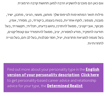
.
וגם
כאן
הם
מוכנים
להשקיע
הרבה
למען
תחושת
קרבה
הרמונית
,
,
,
,
,
:
מילות
תואר
המתאימות
לטיפוס
שלך
מוחצן
מעשי
הגיוני
מתכנן
ישיר
,
,
,
,
,
,
-
,
,
מובנה
מצפוני
לוקח
אחריות
בטוח
בעצמו
ביקורתי
כן
מסודר
אמין
,
,
,
,
,
,
מבוקר
אובייקטיבי
מסוגל
להתרכז
נחוש
בדעתו
תכליתי
תקשורתי
בעל
,
,
,
,
תודעה
לתפקיד
מודע
למסורת
יציב
מסוגל
להתמודד
עם
קונפליקטים
,
-
,
-
,
,
בעל
מגמה
למציאת
פתרונות
יעיל
חסר
סבלנות
בעל
לב
חם
בעל
נטייה
.
לתחרותיות
Find out more about your personality type in the
English
version of your personality description
.
Click here
to get personality-based career advice and relationship
advice for your type, the
Determined Realist
.